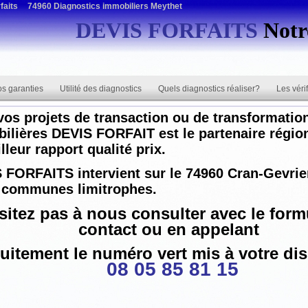
faits
74960 Diagnostics immobiliers Meythet
DEVIS FORFAITS
Notre
s garanties
Utilité des diagnostics
Quels diagnostics réaliser?
Les véri
vos projets de transaction ou de transformatio
ilières DEVIS FORFAIT est le partenaire région
lleur rapport qualité prix.
 FORFAITS intervient sur le
74960 Cran-Gevrie
s communes limitrophes.
sitez pas à nous consulter avec le
form
contact
ou en appelant
uitement le numéro vert mis à votre di
08 05 85 81 15