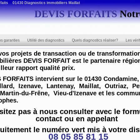
faits
01430 Diagnostics immobiliers Maillat
DEVIS FORFAITS
Notre
s garanties
Utilité des diagnostics
Quels diagnostics réaliser?
Les véri
vos projets de transaction ou de transformatio
ilières DEVIS FORFAIT est le partenaire région
lleur rapport qualité prix.
 FORFAITS intervient sur le
01430 Condamine,
llard,
Izenave,
Lantenay,
Maillat,
Outriaz,
Pe
-Martin-du-Frêne,
Vieu-d'Izenave
et les commu
rophes.
sitez pas à nous consulter avec le
form
contact
ou en appelant
uitement le numéro vert mis à votre di
08 05 85 81 15